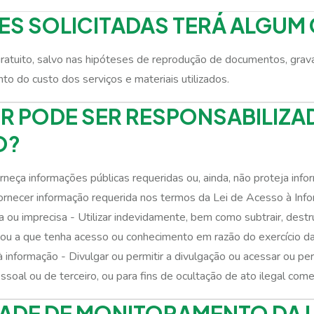
S SOLICITADAS TERÁ ALGUM
ratuito, salvo nas hipóteses de reprodução de documentos, grav
o do custo dos serviços e materiais utilizados.
R PODE SER RESPONSABILIZA
O?
rneça informações públicas requeridas ou, ainda, não proteja inf
fornecer informação requerida nos termos da Lei de Acesso à Inf
u imprecisa - Utilizar indevidamente, bem como subtrair, destruir, i
ou a que tenha acesso ou conhecimento em razão do exercício das
 informação - Divulgar ou permitir a divulgação ou acessar ou per
ssoal ou de terceiro, ou para fins de ocultação de ato ilegal com
DADE DE MONITORAMENTO DA L