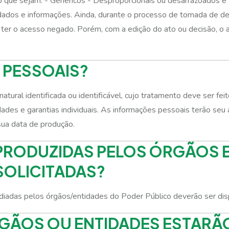
 que sejam: - Genéricos - Desproporcionais ou desarrazoados e -
 dados e informações. Ainda, durante o processo de tomada de d
ter o acesso negado. Porém, com a edição do ato ou decisão, o
 PESSOAIS?
tural identificada ou identificável, cujo tratamento deve ser fei
des e garantias individuais. As informações pessoais terão seu 
sua data de produção.
PRODUZIDAS PELOS ÓRGÃOS E
SOLICITADAS?
iadas pelos órgãos/entidades do Poder Público deverão ser dispo
GÃOS OU ENTIDADES ESTARÃO